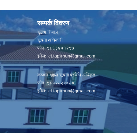
सम्पर्क विवरण
सूलभ रिजाल
सूचना अधिकारी
फोन: ९८६३४५१२९७
इमेल:
ict.taplimun@gmail.com
कञ्‍चन दहाल सूचना प्रविधि अधिकृत
फोन: ९८५२८२९०८०
इमेल:
ict.taplimun@gmail.com