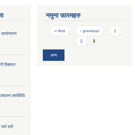
का
नमुना फारमहरु
Pages
« first
‹ previous
1
 कार्यान्वयन
2
3
अन्य
री विज्ञापन
ञ्‍चालन कार्यविधि
र्म दर्ता