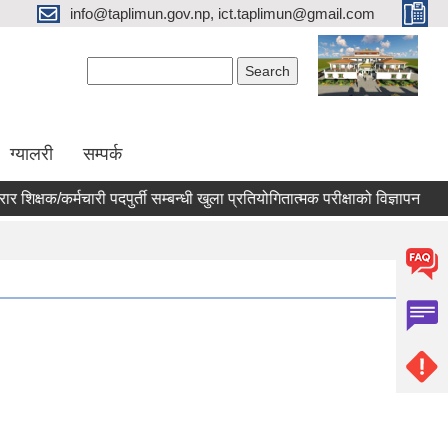
info@taplimun.gov.np, ict.taplimun@gmail.com
Search form
Search
ग्यालरी
सम्पर्क
क्षक/कर्मचारी पदपुर्ती सम्बन्धी खुला प्रतियोगितात्मक परीक्षाको विज्ञापन
ढुङ्