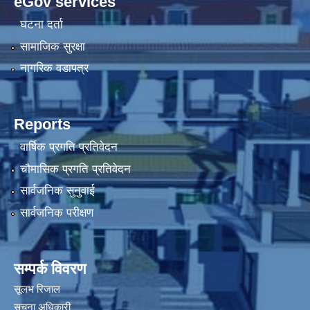
eGov services
घटना दर्ता
सामाजिक सुरक्षा
नागरिक वडापत्र
Reports
वार्षिक प्रगति प्रतिवेदन
चौमासिक प्रगति प्रतिवेदन
सार्वजनिक सुनुवाई
सार्वजनिक परीक्षण
सम्पर्क विवरण
सूलभ रिजाल
सूचना अधिकारी