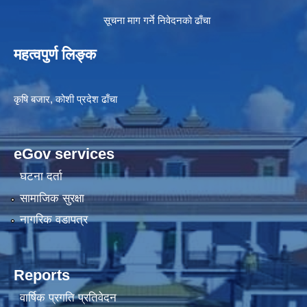
सूचना माग गर्ने निवेदनको ढाँचा
महत्वपुर्ण लिङ्क
कृषि बजार, कोशी प्रदेश ढाँचा
eGov services
घटना दर्ता
सामाजिक सुरक्षा
नागरिक वडापत्र
Reports
वार्षिक प्रगति प्रतिवेदन