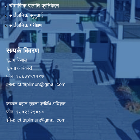
चौमासिक प्रगति प्रतिवेदन
सार्वजनिक सुनुवाई
सार्वजनिक परीक्षण
सम्पर्क विवरण
सूलभ रिजाल
सूचना अधिकारी
फोन: ९८६३४५१२९७
इमेल:
ict.taplimun@gmail.com
कञ्‍चन दहाल सूचना प्रविधि अधिकृत
फोन: ९८५२८२९०८०
इमेल:
ict.taplimun@gmail.com