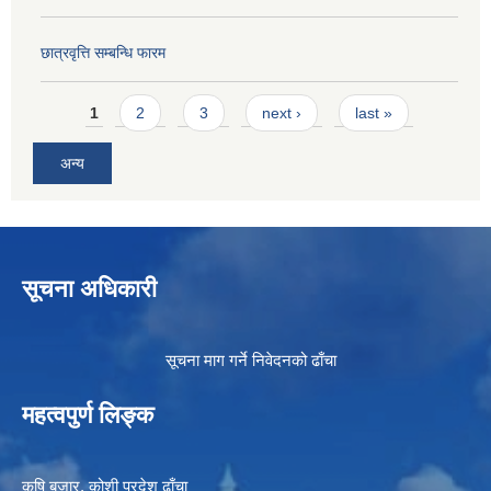
छात्रवृत्ति सम्बन्धि फारम
Pages
1
2
3
next ›
last »
अन्य
सूचना अधिकारी
सूचना माग गर्ने निवेदनको ढाँचा
महत्वपुर्ण लिङ्क
कृषि बजार, कोशी प्रदेश ढाँचा