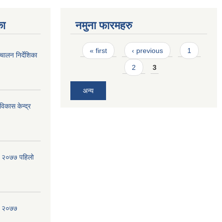
का
नमुना फारमहरु
Pages
« first
‹ previous
1
्चालन निर्देशिका
2
3
अन्य
विकास केन्द्र
िधि २०७७ पहिलो
धि २०७७