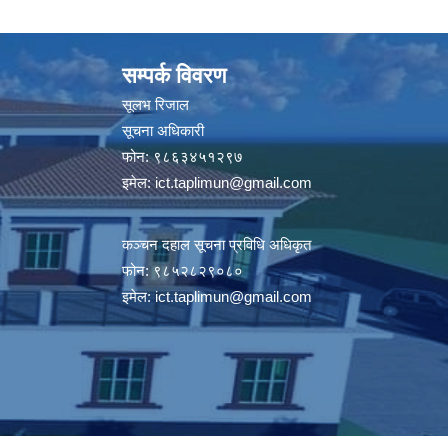
सम्पर्क विवरण
सूलभ रिजाल
सूचना अधिकारी
फोन: ९८६३४५१२९७
इमेल:
ict.taplimun@gmail.com
कञ्‍चन दहाल सूचना प्रविधि अधिकृत
फोन: ९८५२८२९०८०
इमेल:
ict.taplimun@gmail.com