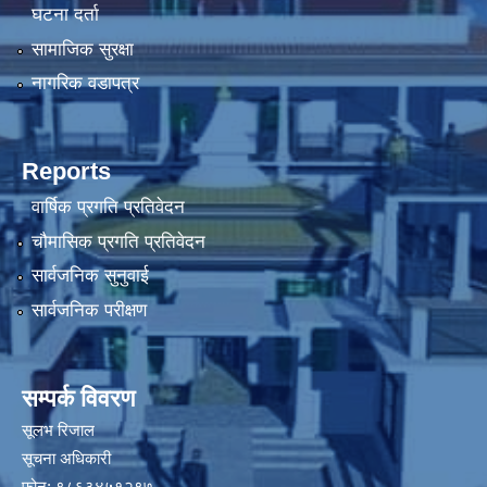
घटना दर्ता
सामाजिक सुरक्षा
नागरिक वडापत्र
Reports
वार्षिक प्रगति प्रतिवेदन
चौमासिक प्रगति प्रतिवेदन
सार्वजनिक सुनुवाई
सार्वजनिक परीक्षण
सम्पर्क विवरण
सूलभ रिजाल
सूचना अधिकारी
फोन: ९८६३४५१२९७