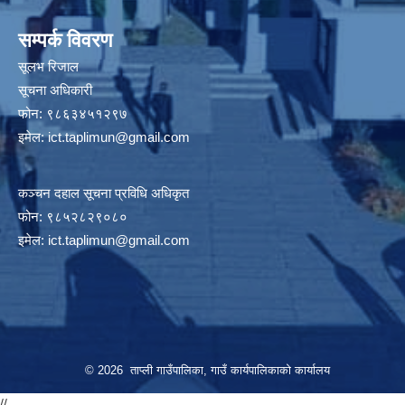
सम्पर्क विवरण
सूलभ रिजाल
सूचना अधिकारी
फोन: ९८६३४५१२९७
इमेल:
ict.taplimun@gmail.com
कञ्‍चन दहाल सूचना प्रविधि अधिकृत
फोन: ९८५२८२९०८०
इमेल:
ict.taplimun@gmail.com
© 2026 ताप्ली गाउँपालिका, गाउँ कार्यपालिकाको कार्यालय
//