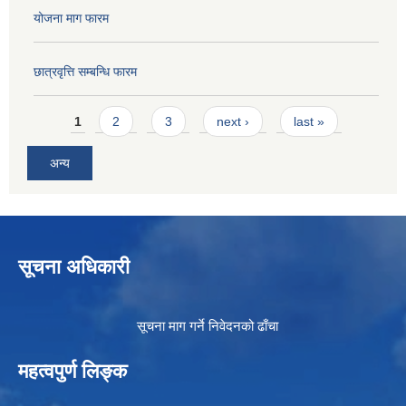
योजना माग फारम
छात्रवृत्ति सम्बन्धि फारम
Pages
1
2
3
next ›
last »
अन्य
सूचना अधिकारी
सूचना माग गर्ने निवेदनको ढाँचा
महत्वपुर्ण लिङ्क