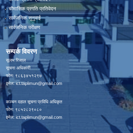
चौमासिक प्रगति प्रतिवेदन
सार्वजनिक सुनुवाई
सार्वजनिक परीक्षण
सम्पर्क विवरण
सूलभ रिजाल
सूचना अधिकारी
फोन: ९८६३४५१२९७
इमेल:
ict.taplimun@gmail.com
कञ्‍चन दहाल सूचना प्रविधि अधिकृत
फोन: ९८५२८२९०८०
इमेल:
ict.taplimun@gmail.com