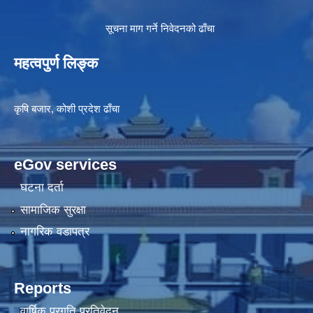
सूचना माग गर्ने निवेदनको ढाँचा
महत्वपुर्ण लिङ्क
कृषि बजार, कोशी प्रदेश ढाँचा
eGov services
घटना दर्ता
सामाजिक सुरक्षा
नागरिक वडापत्र
Reports
वार्षिक प्रगति प्रतिवेदन