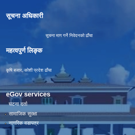
सूचना अधिकारी
सूचना माग गर्ने निवेदनको ढाँचा
महत्वपुर्ण लिङ्क
कृषि बजार, कोशी प्रदेश ढाँचा
eGov services
घटना दर्ता
सामाजिक सुरक्षा
नागरिक वडापत्र