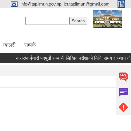
info@taplimun.gov.np, ict.taplimun@gmail.com
Search form
Search
ग्यालरी
सम्पर्क
करार/कर्मचारी पदपुर्ती सम्बन्धी लिखित परीक्षाको मिति, समय र स्थान तोकिएक