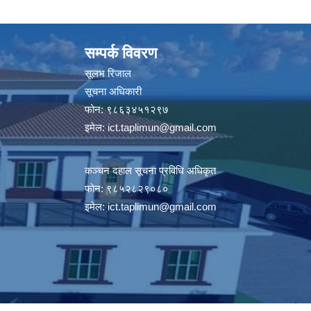
सम्पर्क विवरण
सूलभ रिजाल
सूचना अधिकारी
फोन: ९८६३४५१२९७
इमेल:
ict.taplimun@gmail.com
कञ्‍चन दहाल सूचना प्रविधि अधिकृत
फोन: ९८५२८२९०८०
इमेल:
ict.taplimun@gmail.com