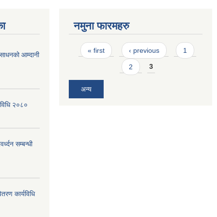
का
नमुना फारमहरु
Pages
« first
‹ previous
1
ी साधनको आम्दानी
2
3
अन्य
र्यविधि २०८०
्ध्दन सम्बन्धी
ितरण कार्यविधि