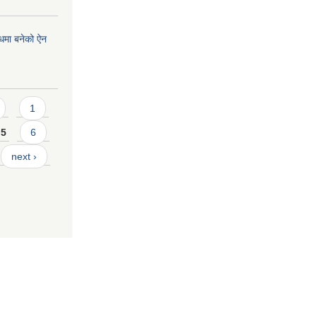
्धमा बनेको ऐन
1
5
6
next ›