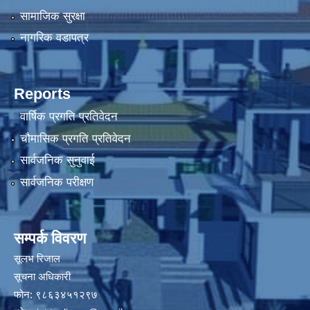
सामाजिक सुरक्षा
नागरिक वडापत्र
Reports
वार्षिक प्रगति प्रतिवेदन
चौमासिक प्रगति प्रतिवेदन
सार्वजनिक सुनुवाई
सार्वजनिक परीक्षण
सम्पर्क विवरण
सूलभ रिजाल
सूचना अधिकारी
फोन: ९८६३४५१२९७