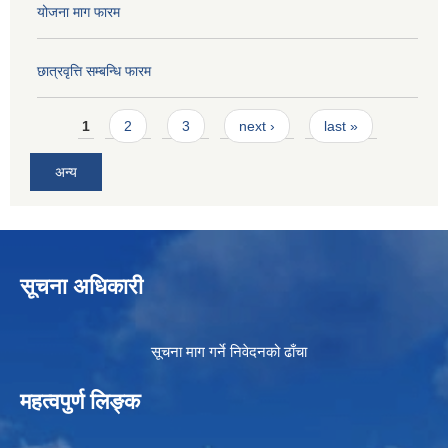
योजना माग फारम
छात्रवृत्ति सम्बन्धि फारम
Pages
1
2
3
next ›
last »
अन्य
सूचना अधिकारी
सूचना माग गर्ने निवेदनको ढाँचा
महत्वपुर्ण लिङ्क