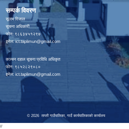
सम्पर्क विवरण
सूलभ रिजाल
सूचना अधिकारी
फोन: ९८६३४५१२९७
इमेल:
ict.taplimun@gmail.com
कञ्‍चन दहाल सूचना प्रविधि अधिकृत
फोन: ९८५२८२९०८०
इमेल:
ict.taplimun@gmail.com
© 2026 ताप्ली गाउँपालिका, गाउँ कार्यपालिकाको कार्यालय
//