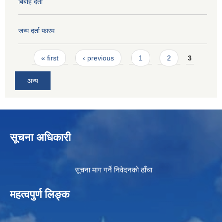
बिबाह दर्ता
जन्म दर्ता फारम
Pages
« first
‹ previous
1
2
3
अन्य
सूचना अधिकारी
सूचना माग गर्ने निवेदनको ढाँचा
महत्वपुर्ण लिङ्क