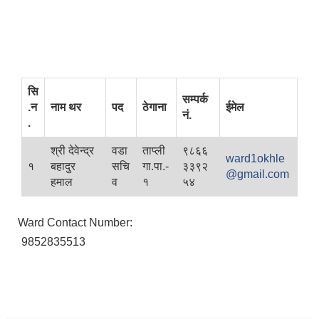
सि
सम्पर्क
.न
नाम थर
पद
ठेगाना
ईमेल
नं.
.
श्री देवेन्द्र
वडा
ताप्ली
९८६६
ward1okhle
१
बहादुर
सचि
गा.पा.-
३३९२
@gmail.com
हमाल
व
१
५४
Ward Contact Number:
9852835513