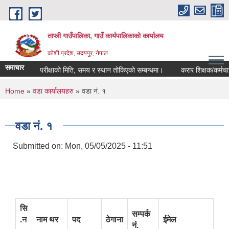
Skip to main content
ताप्ली गाउँपालिका, गाउँ कार्यपालिकाको कार्यालय
कोशी प्रदेश, उदयपुर, नेपाल
समाचार
्बन्धी लिखित परीक्षाको मिति, समय र स्थान तोकिएको सम्बन्धमा।
करार शिक्षक/कर्मचारी पदप
You are here
Home
»
वडा कार्यालयहरु
» वडा नं. १
वडा नं. १
Submitted on:
Mon, 05/05/2025 - 11:51
सि
सम्पर्क
.न
नाम थर
पद
ठेगाना
ईमेल
नं.