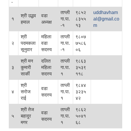
.
ताप्ली
९८५२
uddhavham
श्री उद्धव
वडा
१
गा.पा.
८३५५
al@gmail.co
हमाल
अध्यक्ष
-१
१३
m
श्री
महिला
ताप्ली
९८०७
२
पदमकला
वडा
गा.पा.
७५८६
सूनुवार
सदस्य
-१
०६
श्री मन
दलित
ताप्ली
९८६३
३
कुमारी
महिला
गा.पा.
३५३९
सार्की
सदस्य
१
११८
श्री
ताप्ली
९८४४
वडा
४
सरोज
गा.पा.
३२३५
सदस्य
राई
१
४२
श्री तेज
ताप्ली
९८६२
वडा
५
बहादुर
गा.पा.
५०४१
सदस्य
मगर
१
६८