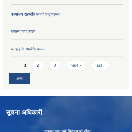
कार्यालय सहयोगि पदको पाठ्यक्रम
योजना माग फारम
छात्रवृत्ति सम्बन्धि फारम
Pages
1
2
3
next ›
last »
अन्य
सूचना अधिकारी
सूचना माग गर्ने निवेदनको ढाँचा