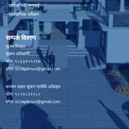
सार्वजनिक सुनुवाई
सार्वजनिक परीक्षण
सम्पर्क विवरण
सूलभ रिजाल
सूचना अधिकारी
फोन: ९८६३४५१२९७
इमेल:
ict.taplimun@gmail.com
कञ्‍चन दहाल सूचना प्रविधि अधिकृत
फोन: ९८५२८२९०८०
इमेल:
ict.taplimun@gmail.com