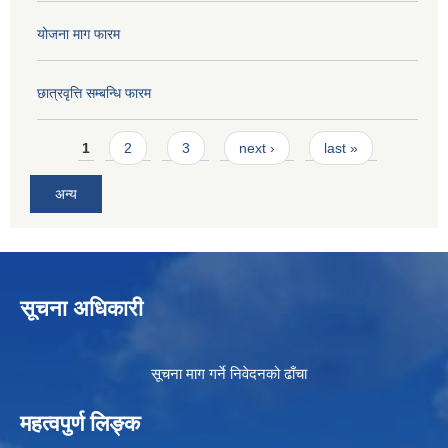
योजना माग फारम
छात्रवृत्ति सम्बन्धि फारम
Pages
1
2
3
next ›
last »
अन्य
सूचना अधिकारी
सूचना माग गर्ने निवेदनको ढाँचा
महत्वपुर्ण लिङ्क