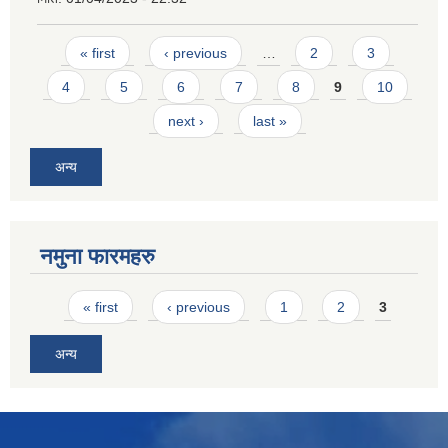
Pages
« first
‹ previous
…
2
3
4
5
6
7
8
9
10
next ›
last »
अन्य
नमुना फारमहरु
Pages
« first
‹ previous
1
2
3
अन्य