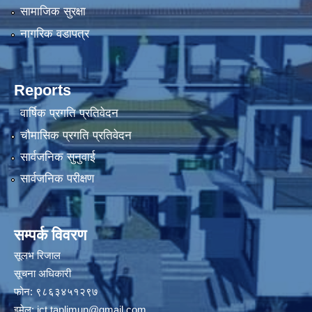
सामाजिक सुरक्षा
नागरिक वडापत्र
Reports
वार्षिक प्रगति प्रतिवेदन
चौमासिक प्रगति प्रतिवेदन
सार्वजनिक सुनुवाई
सार्वजनिक परीक्षण
सम्पर्क विवरण
सूलभ रिजाल
सूचना अधिकारी
फोन: ९८६३४५१२९७
इमेल:
ict.taplimun@gmail.com